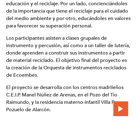
educación y el reciclaje. Por un lado, concienciándoles
Dpto. de Comunicación Corporativa Ecoembes
de la importancia que tiene el reciclaje para el cuidado
T. 91 567 24 03
del medio ambiente y por otro, educándoles en valores
l.martins@ecoembes.com
para favorecer su superación personal.
Los participantes asisten a clases grupales de
instrumento y percusión, así como a un taller de lutería,
donde aprenden a construir sus instrumentos a partir
de material reciclado. El objetivo final del proyecto es
la creación de la Orquesta de instrumentos reciclados
de Ecoembes.
El proyecto se desarrolla con los centros madrileños
C.E.I.P. Manel Núñez de Arenas, en el Pozo del Tío
Raimundo, y la residencia materno-infantil Villa Paz, en
Pozuelo de Alarcón.