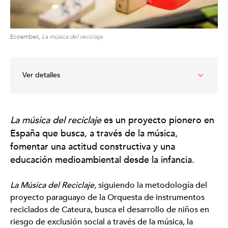
Ecoembes,
La música del reciclaje
Ver detalles
Entidad organizadora
La música del reciclaje
es un proyecto pionero en
Ecoembes
España que busca, a través de la música,
Ámbitos de intervención
fomentar una actitud constructiva y una
Infancia y juventud
educación medioambiental desde la infancia.
Expresiones artísticas relacionadas
Música
Artes Plásticas
La Música del Reciclaje,
siguiendo la metodología del
Enlaces
proyecto paraguayo de la Orquesta de instrumentos
reciclados de Cateura, busca el desarrollo de niños en
Ecoembes. La música del reciclaje
riesgo de exclusión social a través de la música, la
Contacto