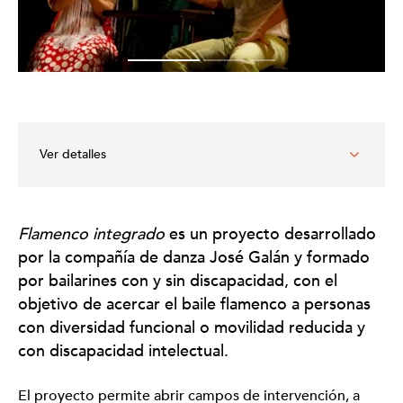
Ver detalles
Entidad organizadora
Flamenco integrado
es un proyecto desarrollado
Compañía de Danza José Galán
por la compañía de danza José Galán y formado
Ámbitos de intervención
por bailarines con y sin discapacidad, con el
Diversidad psíquica o intelectual
objetivo de acercar el baile flamenco a personas
Diversidad funcional física u orgánica
con diversidad funcional o movilidad reducida y
Diversidad sensorial
con discapacidad intelectual.
Expresiones artísticas relacionadas
Danza
Música
El proyecto permite abrir campos de intervención, a