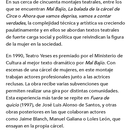
TEATRO YESES - Premio Max Aficionado a las Artes
En sus cerca de cincuenta montajes teatrales, entre los
Escénicas
que se encuentran
Mal Bajío
,
La balada de la cárcel de
Contacto
Circe
o
Ahora que vamos deprisa, vamos a contar
verdades
, la complejidad técnica y artística va creciendo
Elena Cánovas Vacas
paulatinamente y en ellos se abordan textos teatrales
lenicanovacas@yahoo.es
de fuerte carga social y política que reivindican la figura
T. 649 582 209
de la mujer en la sociedad.
En 1990, Teatro Yeses es premiado por el Ministerio de
Cultura al mejor texto dramático por
Mal Bajío
. Con
escenas de una cárcel de mujeres, en este montaje
trabajan actores profesionales junto a las actrices
reclusas. La obra recibe varias subvenciones que
permiten realizar una gira por distintas comunidades.
Esta experiencia más tarde se repite en
Fuera de
quicio
(1997),
de José Luis Alonso de Santos, y otras
obras posteriores en las que colaboran actores
como Jaime Blanch, Manuel Galiana o Loles León, que
ensayan en la propia cárcel.