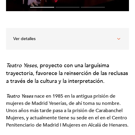
Ver detalles
Entidad organizadora
Teatro Yeses
, proyecto con una larguísima
Asociación cultural Teatro Yeses
trayectoria, favorece la reinserción de las reclusas
Ámbitos de intervención
a través de la cultura y la interpretación.
Ámbito Penitenciario
Expresiones artísticas relacionadas
Teatro Yeses
nace en 1985 en la antigua prisión de
Teatro
mujeres de Madrid Yeserías, de ahí toma su nombre.
Enlaces
Unos años más tarde pasa a la prisión de Carabanchel
Mujeres, y actualmente tiene su sede en el en el Centro
Sitio web
Penitenciario de Madrid I Mujeres en Alcalá de Henares.
Premio Max Aficionado 2017. Teatro Yeses